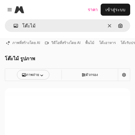
Magnific
ราคา
เข้าสู่ระบบ
Close menu
ชัดเจน
ค้นหาต
ภาพที่สร้างโดย AI
วิดีโอที่สร้างโดย AI
พื้นไม้
โต๊ะอาหาร
โต๊ะรับ
โต๊ะไม้ รูปภาพ
ภาพถ่าย
ตัวกรอง