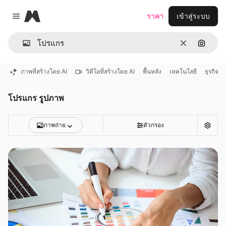
Magnific
ราคา
เข้าสู่ระบบ
Close menu
ชัดเจน
ค้นหาต
ภาพที่สร้างโดย AI
วิดีโอที่สร้างโดย AI
พื้นหลัง
เทคโนโลยี
ธุรกิจ
โปรแกร รูปภาพ
ภาพถ่าย
ตัวกรอง