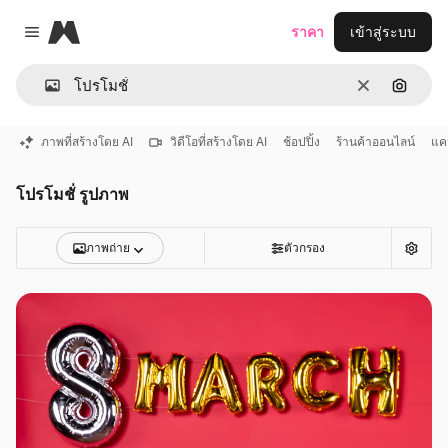
Magnific
ราคา
เข้าสู่ระบบ
Close menu
ชัดเจน
ค้นหาต
ภาพที่สร้างโดย AI
วิดีโอที่สร้างโดย AI
ช้อปปิ้ง
ร้านค้าออนไลน์
แค
โปรโมชั่ รูปภาพ
ภาพถ่าย
ตัวกรอง