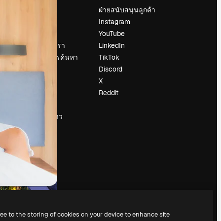
ราคา
ฝ่ายสนับสนุนลูกค้า
เกี่ยวกับเรา
Instagram
รีวิว
YouTube
น
ร่วมงานกับเรา
LinkedIn
แนวโน้มการค้นหา
TikTok
บล็อก
Discord
กิจกรรม
X
Slidesgo
Reddit
ือ
ขายเนื้อหา
ห้องแถลงข่าว
กำลังมองหา
magnific.ai
ree to the storing of cookies on your device to enhance site