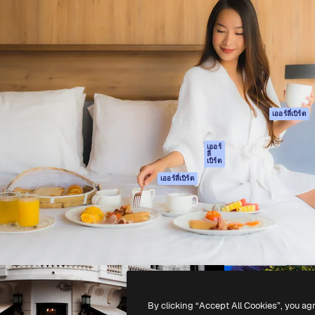
รรค์เพื่อผลักดันผลงานที่ดี
Spaces
Academy
ใช้งานกว่า 1 ล้านราย
ผู้ช่วย AI
เอกสาร
อทีฟ, บริษัท, เอเจนซี และสตูดิ
เครื่องมือสร้าง
การสนับสนุน
รูปภาพด้วย AI
เงื่อนไขการใช้งา
เครื่องมือสร้างวิดีโอ
นโยบายความเป็น
ด้วย AI
ส่วนตัว
เครื่องกำเนิดเสียง AI
ต้นฉบับ
เออร์ลี่เบิร์ด
สต็อกเนื้อหา
นโยบายคุกกี้
MCP สำหรับ
ศูนย์ความน่าเชื่อถ
เออร์
ลี่
Claude/ChatGPT
เบิร์ด
พันธมิตร
Agents
เออร์ลี่เบิร์ด
ธุรกิจ
เอพีไอ
แอปมือถือ
เครื่องมือ Magnific
ทั้งหมด
-
2026
Freepik Company S.L.U.
สงวนลิขสิทธิ์
.
By clicking “Accept All Cookies”, you ag