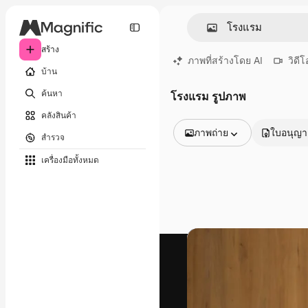
สร้าง
ภาพที่สร้างโดย AI
วิดีโ
บ้าน
ค้นหา
โรงแรม รูปภาพ
คลังสินค้า
ภาพถ่าย
ใบอนุญ
สำรวจ
รูปภาพทั้งหมด
เครื่องมือทั้งหมด
เวกเตอร์
ภาพประกอบ
ภาพถ่าย
พีดีเอส
เทมเพลต
โมเดลจำลอง
วิดีโอ
คลิปวิดีโอ
โมชั่นกราฟิก
เทมเพลตวิดีโอ
ไอคอน
แบบจำลอง 3 มิติ
แบบอักษร