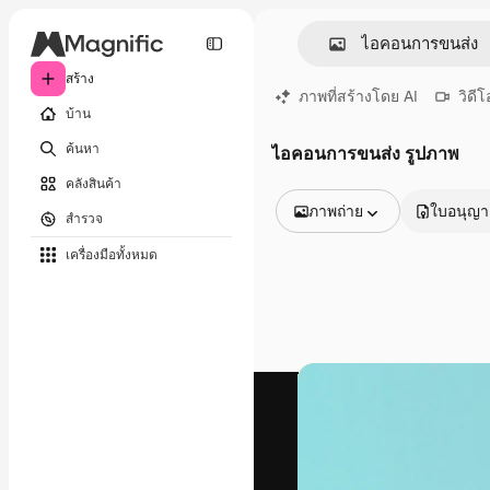
สร้าง
ภาพที่สร้างโดย AI
วิดีโ
บ้าน
ค้นหา
ไอคอนการขนส่ง รูปภาพ
คลังสินค้า
ภาพถ่าย
ใบอนุญ
สำรวจ
รูปภาพทั้งหมด
เครื่องมือทั้งหมด
เวกเตอร์
ภาพประกอบ
ภาพถ่าย
พีดีเอส
เทมเพลต
โมเดลจำลอง
วิดีโอ
คลิปวิดีโอ
โมชั่นกราฟิก
เทมเพลตวิดีโอ
ไอคอน
แบบจำลอง 3 มิติ
แบบอักษร