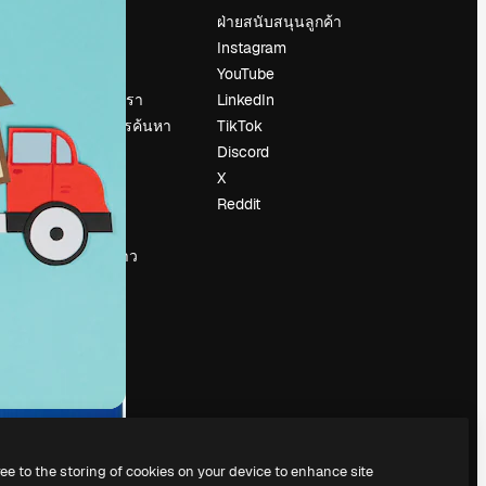
ราคา
ฝ่ายสนับสนุนลูกค้า
เกี่ยวกับเรา
Instagram
รีวิว
YouTube
น
ร่วมงานกับเรา
LinkedIn
แนวโน้มการค้นหา
TikTok
บล็อก
Discord
กิจกรรม
X
Slidesgo
Reddit
ือ
ขายเนื้อหา
ห้องแถลงข่าว
กำลังมองหา
magnific.ai
ree to the storing of cookies on your device to enhance site