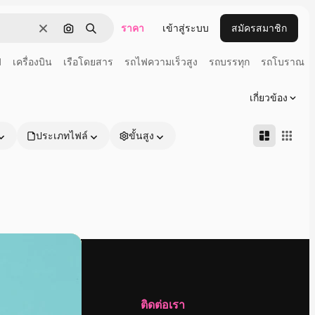
ราคา
เข้าสู่ระบบ
สมัครสมาชิก
ชัดเจน
ค้นหาตามรูปภาพ
ค้นหา
ฟ
เครื่องบิน
เรือโดยสาร
รถไฟความเร็วสูง
รถบรรทุก
รถโบราณ
เกี่ยวข้อง
ประเภทไฟล์
ขั้นสูง
บริษัท
ติดต่อเรา