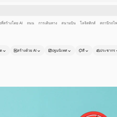
อที่สร้างโดย AI
ถนน
การเดินทาง
สนามบิน
โลจิสติกส์
สถานีรถไ
าต
สร้างด้วย AI
ปฐมนิเทศ
สี
ประชากร
ผลิตภัณฑ์
เริ่มต้นใช้งาน