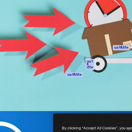
รรค์เพื่อผลักดันผลงานที่ดี
Spaces
Academy
ใช้งานกว่า 1 ล้านราย
ผู้ช่วย AI
เอกสาร
อทีฟ, บริษัท, เอเจนซี และสตูดิ
เครื่องมือสร้าง
การสนับสนุน
รูปภาพด้วย AI
เงื่อนไขการใช้งา
เครื่องมือสร้างวิดีโอ
นโยบายความเป็น
ด้วย AI
ส่วนตัว
เครื่องกำเนิดเสียง AI
ต้นฉบับ
เออร์ลี่เบิร์ด
สต็อกเนื้อหา
นโยบายคุกกี้
MCP สำหรับ
ศูนย์ความน่าเชื่อถ
เออร์
ลี่
Claude/ChatGPT
เบิร์ด
พันธมิตร
Agents
เออร์ลี่เบิร์ด
ธุรกิจ
เอพีไอ
แอปมือถือ
เครื่องมือ Magnific
ทั้งหมด
-
2026
Freepik Company S.L.U.
สงวนลิขสิทธิ์
.
By clicking “Accept All Cookies”, you ag