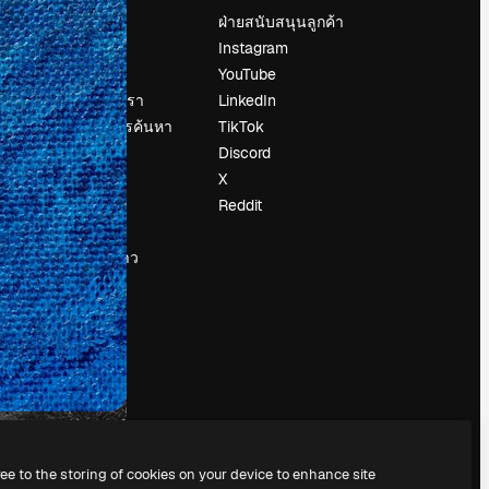
ราคา
ฝ่ายสนับสนุนลูกค้า
เกี่ยวกับเรา
Instagram
รีวิว
YouTube
น
ร่วมงานกับเรา
LinkedIn
แนวโน้มการค้นหา
TikTok
บล็อก
Discord
กิจกรรม
X
Slidesgo
Reddit
ือ
ขายเนื้อหา
ห้องแถลงข่าว
กำลังมองหา
magnific.ai
ree to the storing of cookies on your device to enhance site