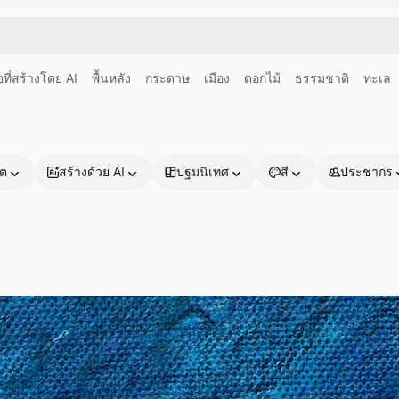
อที่สร้างโดย AI
พื้นหลัง
กระดาษ
เมือง
ดอกไม้
ธรรมชาติ
ทะเล
าต
สร้างด้วย AI
ปฐมนิเทศ
สี
ประชากร
ผลิตภัณฑ์
เริ่มต้นใช้งาน