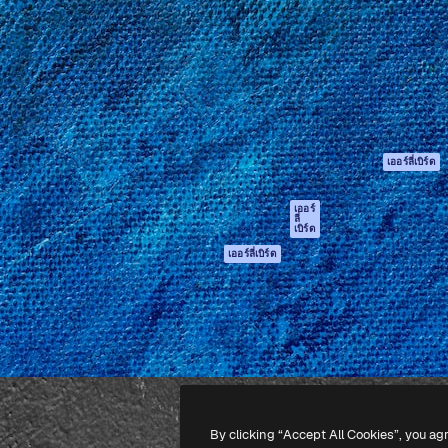
รรค์เพื่อผลักดันผลงานที่ดี
Spaces
Academy
ใช้งานกว่า 1 ล้านราย
ผู้ช่วย AI
เอกสาร
อทีฟ, บริษัท, เอเจนซี และสตูดิ
เครื่องมือสร้าง
การสนับสนุน
รูปภาพด้วย AI
เงื่อนไขการใช้งา
เครื่องมือสร้างวิดีโอ
นโยบายความเป็น
ด้วย AI
ส่วนตัว
เครื่องกำเนิดเสียง AI
ต้นฉบับ
เออร์ลี่เบิร์ด
สต็อกเนื้อหา
นโยบายคุกกี้
MCP สำหรับ
ศูนย์ความน่าเชื่อถ
เออร์
ลี่
Claude/ChatGPT
เบิร์ด
พันธมิตร
Agents
เออร์ลี่เบิร์ด
ธุรกิจ
เอพีไอ
แอปมือถือ
เครื่องมือ Magnific
ทั้งหมด
-
2026
Freepik Company S.L.U.
สงวนลิขสิทธิ์
.
By clicking “Accept All Cookies”, you ag