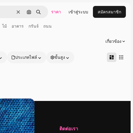
ราคา
เข้าสู่ระบบ
สมัครสมาชิก
ชัดเจน
ค้นหาตามรูปภาพ
ค้นหา
ไม้
อาคาร
กรันจ์
ถนน
เกี่ยวข้อง
ประเภทไฟล์
ขั้นสูง
บริษัท
ติดต่อเรา