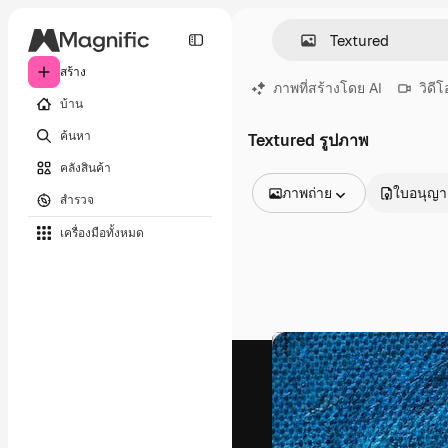
สร้าง
ภาพที่สร้างโดย AI
วิดีโ
บ้าน
ค้นหา
Textured รูปภาพ
คลังสินค้า
ภาพถ่าย
ใบอนุญ
สำรวจ
รูปภาพทั้งหมด
เครื่องมือทั้งหมด
เวกเตอร์
ภาพประกอบ
ภาพถ่าย
พีดีเอส
เทมเพลต
โมเดลจำลอง
วิดีโอ
คลิปวิดีโอ
โมชั่นกราฟิก
เทมเพลตวิดีโอ
ไอคอน
แบบจำลอง 3 มิติ
แบบอักษร