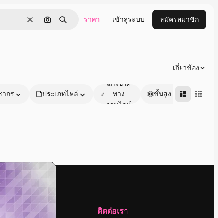
ราคา
เข้าสู่ระบบ
สมัครสมาชิก
ชัดเจน
ค้นหาตามรูปภาพ
ค้นหา
เกี่ยวข้อง
แก้ไขได้
ชากร
ประเภทไฟล์
ทาง
ขั้นสูง
ออนไลน์
บริษัท
ติดต่อเรา