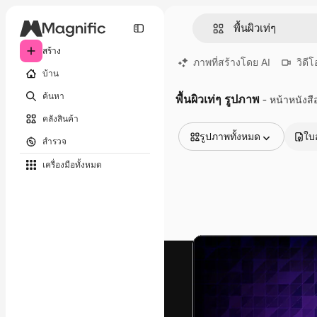
สร้าง
ภาพที่สร้างโดย AI
วิดีโ
บ้าน
ค้นหา
พื้นผิวเท่ๆ รูปภาพ
- หน้าหนังสื
คลังสินค้า
รูปภาพทั้งหมด
ใบ
สำรวจ
รูปภาพทั้งหมด
เครื่องมือทั้งหมด
เวกเตอร์
ภาพประกอบ
ภาพถ่าย
พีดีเอส
เทมเพลต
โมเดลจำลอง
วิดีโอ
คลิปวิดีโอ
โมชั่นกราฟิก
เทมเพลตวิดีโอ
ไอคอน
แบบจำลอง 3 มิติ
แบบอักษร