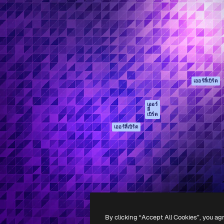
รรค์เพื่อผลักดันผลงานที่ดี
Spaces
Academy
ใช้งานกว่า 1 ล้านราย
ผู้ช่วย AI
เอกสาร
อทีฟ, บริษัท, เอเจนซี และสตูดิ
เครื่องมือสร้าง
การสนับสนุน
รูปภาพด้วย AI
เงื่อนไขการใช้งา
เครื่องมือสร้างวิดีโอ
นโยบายความเป็น
ด้วย AI
ส่วนตัว
เครื่องกำเนิดเสียง AI
ต้นฉบับ
เออร์ลี่เบิร์ด
สต็อกเนื้อหา
นโยบายคุกกี้
MCP สำหรับ
ศูนย์ความน่าเชื่อถ
เออร์
ลี่
Claude/ChatGPT
เบิร์ด
พันธมิตร
Agents
เออร์ลี่เบิร์ด
ธุรกิจ
เอพีไอ
แอปมือถือ
เครื่องมือ Magnific
ทั้งหมด
-
2026
Freepik Company S.L.U.
สงวนลิขสิทธิ์
.
By clicking “Accept All Cookies”, you ag