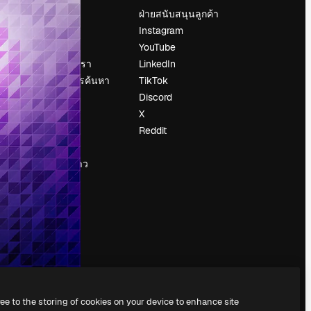
ราคา
ฝ่ายสนับสนุนลูกค้า
เกี่ยวกับเรา
Instagram
รีวิว
YouTube
น
ร่วมงานกับเรา
LinkedIn
แนวโน้มการค้นหา
TikTok
บล็อก
Discord
กิจกรรม
X
Slidesgo
Reddit
ือ
ขายเนื้อหา
ห้องแถลงข่าว
กำลังมองหา
magnific.ai
ree to the storing of cookies on your device to enhance site