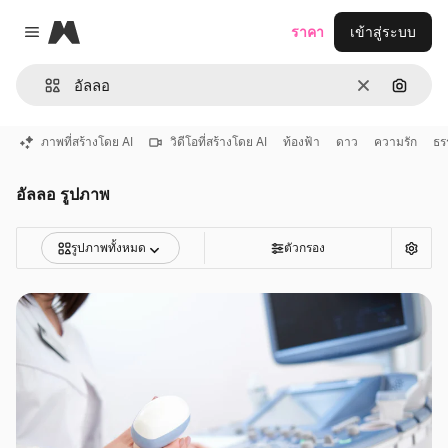
Magnific
ราคา
เข้าสู่ระบบ
Close menu
ชัดเจน
ค้นหาต
ภาพที่สร้างโดย AI
วิดีโอที่สร้างโดย AI
ท้องฟ้า
ดาว
ความรัก
ธร
อัลลอ รูปภาพ
รูปภาพทั้งหมด
ตัวกรอง