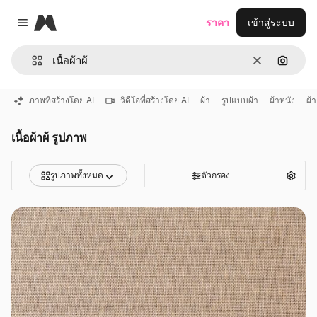
Magnific
ราคา
เข้าสู่ระบบ
Close menu
ชัดเจน
ค้นหาต
ภาพที่สร้างโดย AI
วิดีโอที่สร้างโดย AI
ผ้า
รูปแบบผ้า
ผ้าหนัง
ผ้
เนื้อผ้าผ้ รูปภาพ
รูปภาพทั้งหมด
ตัวกรอง