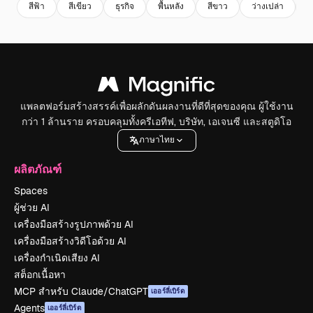
สีฟ้า
สีเขียว
ธุรกิจ
พื้นหลัง
สีขาว
ว่างเปล่า
ส
แพลตฟอร์มสร้างสรรค์เพื่อผลักดันผลงานที่ดีที่สุดของคุณ ผู้ใช้งาน
กว่า 1 ล้านราย ครอบคลุมทั้งครีเอทีฟ, บริษัท, เอเจนซี และสตูดิโอ
ภาษาไทย
ผลิตภัณฑ์
Spaces
ผู้ช่วย AI
เครื่องมือสร้างรูปภาพด้วย AI
เครื่องมือสร้างวิดีโอด้วย AI
เครื่องกำเนิดเสียง AI
สต็อกเนื้อหา
MCP สำหรับ Claude/ChatGPT
เออร์ลี่เบิร์ด
Agents
เออร์ลี่เบิร์ด