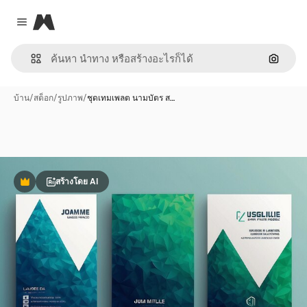
Magnific
Close menu
ค้นหาต
บ้าน
/
สต็อก
/
รูปภาพ
/
ชุดเทมเพลต นามบัตร ส…
สร้างโดย AI
พรีเมี่ยม