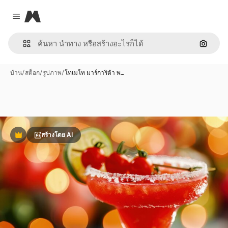
Magnific
Close menu
ค้นหาต
บ้าน
/
สต็อก
/
รูปภาพ
/
โทเมโท มาร์การิต้า พ…
สร้างโดย AI
พรีเมี่ยม