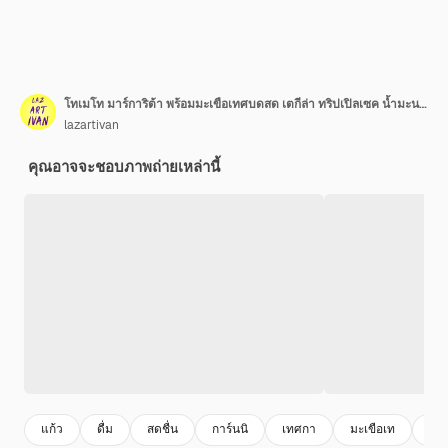
โทเมโท มาร์การิต้า พร้อมมะเขือเทศบดสด เตกีล่า ทริปเปิลเซค น้ำมะนาว และน้ำเชื่อมอะกาเว่ในแก้ว
lazartivan
คุณอาจจะชอบภาพถ่ายเหล่านี้
แก้ว
ดื่ม
สดชื่น
การ์นนิ
เทศกา
มะเขือเท
ค็อ