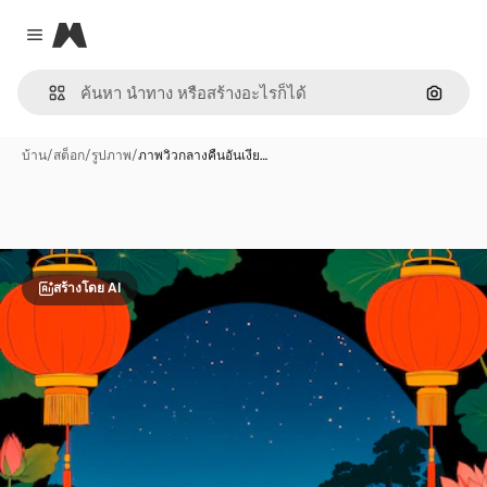
Magnific
Close menu
ค้นหาต
บ้าน
/
สต็อก
/
รูปภาพ
/
ภาพวิวกลางคืนอันเงีย…
สร้างโดย AI