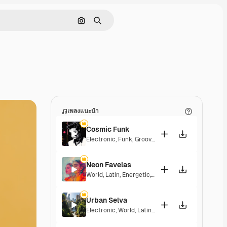
ค้นหาตามรูปภาพ
ค้นหา
เพลงแนะนำ
Cosmic Funk
Electronic
,
Funk
,
Groovy
,
Energetic
Neon Favelas
World
,
Latin
,
Energetic
,
Upbeat
Urban Selva
Electronic
,
World
,
Latin
,
Groovy
,
Energetic
,
Upbeat