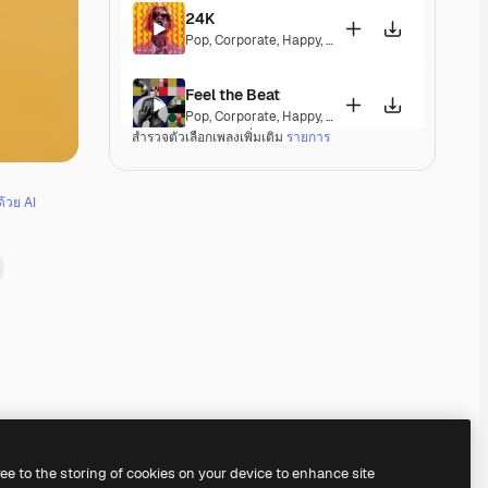
24K
Pop
,
Corporate
,
Happy
,
Energetic
,
Playful
,
Exciting
Feel the Beat
Pop
,
Corporate
,
Happy
,
Groovy
,
Energetic
,
Exciting
สำรวจตัวเลือกเพลงเพิ่มเติม
รายการ
Dominion
Pop
,
Electronic
,
Corporate
,
Happy
,
Groovy
,
Energet
ด้วย AI
Fine Day Anthem
Pop
,
Corporate
,
Happy
,
Groovy
,
Peaceful
,
Hopeful
,
True Colors
Soul
,
Groovy
,
Hopeful
,
Sentimental
,
Soulful
,
Exciti
Freaky Trumpets
Pop
,
Electronic
,
Groovy
,
Energetic
,
Playful
,
Upbeat
Premium
Premium
Premium
Premium
ree to the storing of cookies on your device to enhance site