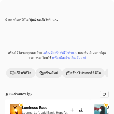
บ้าน
/
สต็อก
/
วิดีโอ
/
ผู้หญิงเอเชียในร้านค…
สร้างวิดีโอของคุณเองด้วย
เครื่องมือสร้างวิดีโอด้วย AI
และเพิ่มเสียงพากย์สุด
ตระการตาโดยใช้
เครื่องมือสร้างเสียงด้วย AI
แก้ไขวิดีโอ
สร้างใหม่
สร้างโปรเจกต์วิดีโอ
แนะนำเพลงฟรี
Luminous Ease
Jaz
Lounge
,
Lofi
,
Laid Back
,
Hopeful
Jazz