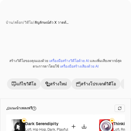
บ้าน
/
สต็อก
/
วิดีโอ
/
สัญลักษณ์ตัว X วาดด้…
สร้างวิดีโอของคุณเองด้วย
เครื่องมือสร้างวิดีโอด้วย AI
และเพิ่มเสียงพากย์สุด
ตระการตาโดยใช้
เครื่องมือสร้างเสียงด้วย AI
แก้ไขวิดีโอ
สร้างใหม่
สร้างโปรเจกต์วิดีโอ
แนะนำเพลงฟรี
Dark Serendipity
Thinking
Lofi
,
Hip Hop
,
Dark
,
Playful
Lofi
,
RnB
,
C