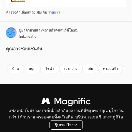
สำรวจตัวเลือกเพลงเพิ่มเติม
รายการ
ปู่ย่าตายายและหลานกำลังเล่นวิดีโอเกม
hnkcreation
คุณอาจชอบเช่นกัน
บ้าน
สนุก
โซฟา
เวลาว่าง
เล่น
ครอบครัว
เอ
แพลตฟอร์มสร้างสรรค์เพื่อผลักดันผลงานที่ดีที่สุดของคุณ ผู้ใช้งาน
กว่า 1 ล้านราย ครอบคลุมทั้งครีเอทีฟ, บริษัท, เอเจนซี และสตูดิโอ
ภาษาไทย