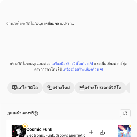
บ้าน
/
สต็อก
/
วิดีโอ
/
อนุภาคสีส้มคล้ายประก…
สร้างวิดีโอของคุณเองด้วย
เครื่องมือสร้างวิดีโอด้วย AI
และเพิ่มเสียงพากย์สุด
ตระการตาโดยใช้
เครื่องมือสร้างเสียงด้วย AI
แก้ไขวิดีโอ
สร้างใหม่
สร้างโปรเจกต์วิดีโอ
แนะนำเพลงฟรี
Cosmic Funk
F
Electronic
,
Funk
,
Groovy
,
Energetic
P