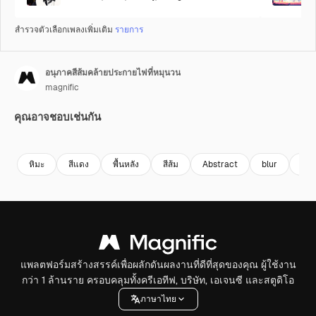
สำรวจตัวเลือกเพลงเพิ่มเติม
รายการ
อนุภาคสีส้มคล้ายประกายไฟที่หมุนวน
magnific
คุณอาจชอบเช่นกัน
Premium
Premium
หิมะ
สีแดง
พื้นหลัง
สีส้ม
Abstract
blur
ฝุ่น
แพลตฟอร์มสร้างสรรค์เพื่อผลักดันผลงานที่ดีที่สุดของคุณ ผู้ใช้งาน
กว่า 1 ล้านราย ครอบคลุมทั้งครีเอทีฟ, บริษัท, เอเจนซี และสตูดิโอ
ภาษาไทย