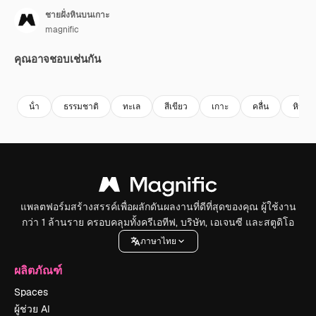
ชายฝั่งหินบนเกาะ
magnific
คุณอาจชอบเช่นกัน
Premium
Premium
Premium
Premium
น้ํา
ธรรมชาติ
ทะเล
สีเขียว
เกาะ
คลื่น
หิน
แพลตฟอร์มสร้างสรรค์เพื่อผลักดันผลงานที่ดีที่สุดของคุณ ผู้ใช้งาน
กว่า 1 ล้านราย ครอบคลุมทั้งครีเอทีฟ, บริษัท, เอเจนซี และสตูดิโอ
ภาษาไทย
ผลิตภัณฑ์
Spaces
ผู้ช่วย AI