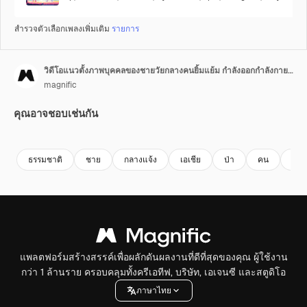
สำรวจตัวเลือกเพลงเพิ่มเติม
รายการ
วิดีโอแนวตั้งภาพบุคคลของชายวัยกลางคนยิ้มแย้ม กำลังออกกำลังกายกลางแจ้งในป่า สวมชุดกีฬา ถ่ายแบบเรียลไทม์
magnific
คุณอาจชอบเช่นกัน
Premium
Premium
ธรรมชาติ
ชาย
กลางแจ้ง
เอเชีย
ป่า
คน
ภาพ
แพลตฟอร์มสร้างสรรค์เพื่อผลักดันผลงานที่ดีที่สุดของคุณ ผู้ใช้งาน
กว่า 1 ล้านราย ครอบคลุมทั้งครีเอทีฟ, บริษัท, เอเจนซี และสตูดิโอ
ภาษาไทย