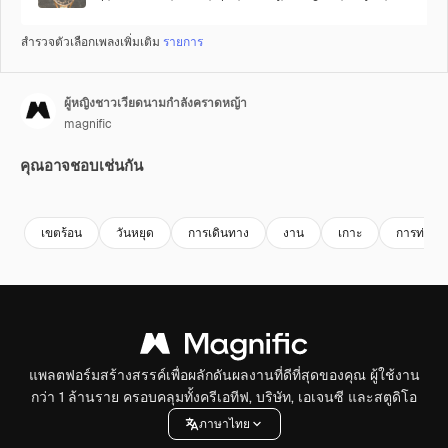
สำรวจตัวเลือกเพลงเพิ่มเติม
รายการ
ผู้หญิงชาวเวียดนามกำลังคราดหญ้า
magnific
คุณอาจชอบเช่นกัน
Premium
Premium
Premium
Premium
สร้างขึ้นโดย
เขตร้อน
วันหยุด
การเดินทาง
งาน
เกาะ
การท่องเที
แพลตฟอร์มสร้างสรรค์เพื่อผลักดันผลงานที่ดีที่สุดของคุณ ผู้ใช้งาน
กว่า 1 ล้านราย ครอบคลุมทั้งครีเอทีฟ, บริษัท, เอเจนซี และสตูดิโอ
ภาษาไทย