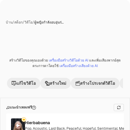
บ้าน
/
สต็อก
/
วิดีโอ
/
ผู้หญิงกำลังอบอุ่นร่…
สร้างวิดีโอของคุณเองด้วย
เครื่องมือสร้างวิดีโอด้วย AI
และเพิ่มเสียงพากย์สุด
ตระการตาโดยใช้
เครื่องมือสร้างเสียงด้วย AI
แก้ไขวิดีโอ
สร้างใหม่
สร้างโปรเจกต์วิดีโอ
แนะนำเพลงฟรี
Hierbabuena
Pop
,
Acoustic
,
Laid Back
,
Peaceful
,
Hopeful
,
Sentimental
,
Melanc