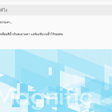
มธรรมสา…
ลี่ยมสีน้ำเงินสะอาดตา แอนิเมชันวนซ้ำไร้รอยต่อ