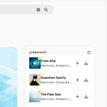
ค้นหาตามรูปภาพ
ค้นหา
เพลงแนะนำ
From Afar
Electronic
,
Ambient
,
Laid Back
,
Peaceful
,
Sentime
Guardian Sanity
Electronic
,
Corporate
,
Dramatic
,
Energetic
,
Peace
The Pale Sea
Electronic
,
Ambient
,
Laid Back
,
Peaceful
,
Playful
,