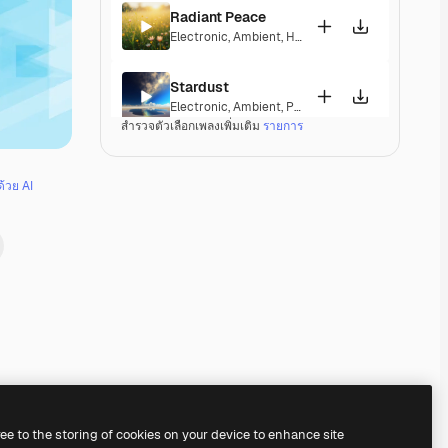
Radiant Peace
Electronic
,
Ambient
,
Happy
,
Peaceful
Stardust
Electronic
,
Ambient
,
Peaceful
,
Soulful
สำรวจตัวเลือกเพลงเพิ่มเติม
รายการ
Ozone
Electronic
,
Ambient
,
Corporate
,
Laid Back
,
Peacef
ด้วย AI
Ordel
Electronic
,
Ambient
,
Laid Back
,
Peaceful
,
Hopeful
Nebula Nights
Electronic
,
Ambient
,
Peaceful
Londonderry Air
Electronic
,
Lounge
,
Ambient
,
Laid Back
,
Peaceful
Premium
Premium
Premium
Premium
ree to the storing of cookies on your device to enhance site