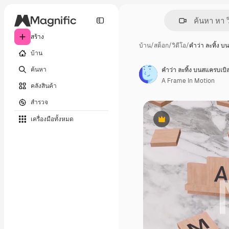
สร้าง
บ้าน
/
สต็อก
/
วิดีโอ
/
คำว่า ละทิ้ง 
บ้าน
ค้นหา
คำว่า ละทิ้ง บนสแครบเบิ
A Frame In Motion
คลังสินค้า
สำรวจ
เครื่องมือทั้งหมด
พรีเมี่ยม