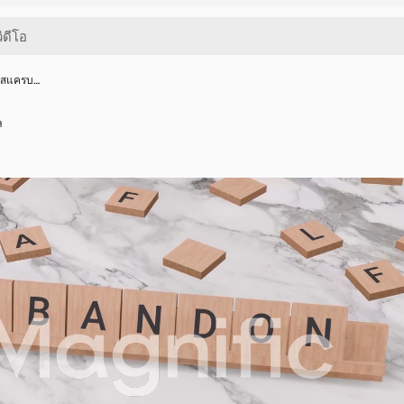
บนสแครบ…
ล