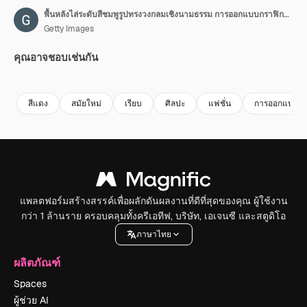
พื้นหลังไล่ระดับสีชมพูรูปทรงวงกลมเชิงนามธรรม การออกแบบกราฟิกสมัยใหม่ 4K
Getty Images
คุณอาจชอบเช่นกัน
Premium
Premium
Premium
Premium
สีแดง
สมัยใหม่
เรียบ
ศิลปะ
แฟชั่น
การออกแบบ
แพลตฟอร์มสร้างสรรค์เพื่อผลักดันผลงานที่ดีที่สุดของคุณ ผู้ใช้งาน
กว่า 1 ล้านราย ครอบคลุมทั้งครีเอทีฟ, บริษัท, เอเจนซี และสตูดิโอ
ภาษาไทย
ผลิตภัณฑ์
Spaces
ผู้ช่วย AI