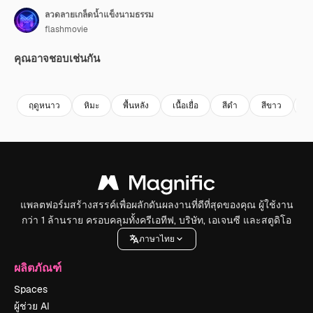
ลวดลายเกล็ดน้ำแข็งนามธรรม
flashmovie
คุณอาจชอบเช่นกัน
Premium
Premium
สร้างขึ้นโดย AI
Premium
Premium
สร้างขึ้นโดย
ฤดูหนาว
หิมะ
พื้นหลัง
เนื้อเยื่อ
สีดํา
สีขาว
น้
แพลตฟอร์มสร้างสรรค์เพื่อผลักดันผลงานที่ดีที่สุดของคุณ ผู้ใช้งาน
กว่า 1 ล้านราย ครอบคลุมทั้งครีเอทีฟ, บริษัท, เอเจนซี และสตูดิโอ
ภาษาไทย
ผลิตภัณฑ์
Spaces
ผู้ช่วย AI