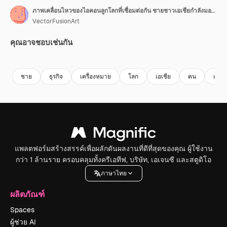
ภาพเคลื่อนไหวของไอคอนลูกโลกที่เชื่อมต่อกัน ชายชาวเอเชียกำลังมองแท็บเล็ตดิจิทัลและคุยโทรศัพท์มือถือ
VectorFusionArt
คุณอาจชอบเช่นกัน
Premium
Premium
Premium
Premium
ชาย
ธุรกิจ
เครื่องหมาย
โลก
เอเชีย
คน
เทคโ
แพลตฟอร์มสร้างสรรค์เพื่อผลักดันผลงานที่ดีที่สุดของคุณ ผู้ใช้งาน
กว่า 1 ล้านราย ครอบคลุมทั้งครีเอทีฟ, บริษัท, เอเจนซี และสตูดิโอ
ภาษาไทย
ผลิตภัณฑ์
Spaces
ผู้ช่วย AI