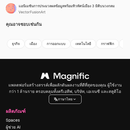
แอนิเมชันการประมวลผลข้อมูลพร้อมทิวทัศน์เมือง 3 มิติบนวงกลม
VectorFusionArt
คุณอาจชอบเช่นกัน
Premium
Premium
สร้างขึ้นโดย AI
Premium
Premium
ธุรกิจ
เมือง
การออกแบบ
เทคโนโลยี
กราฟฟิก
cit
แพลตฟอร์มสร้างสรรค์เพื่อผลักดันผลงานที่ดีที่สุดของคุณ ผู้ใช้งาน
กว่า 1 ล้านราย ครอบคลุมทั้งครีเอทีฟ, บริษัท, เอเจนซี และสตูดิโอ
ภาษาไทย
ผลิตภัณฑ์
Spaces
ผู้ช่วย AI