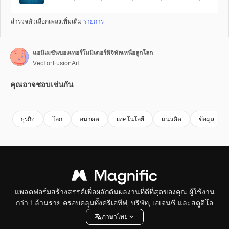
สำรวจตัวเลือกเพลงเพิ่มเติม
รายการ
แอนิเมชันของเทอร์โมมิเตอร์ดิจิทัลเหนือลูกโลก
VectorFusionArt
คุณอาจชอบเช่นกัน
Premium
Premium
สร้างขึ้นโดย AI
Premium
Premium
สร้างขึ้นโดย
ธุรกิจ
โลก
อนาคต
เทคโนโลยี
แนวคิด
ข้อมูล
แพลตฟอร์มสร้างสรรค์เพื่อผลักดันผลงานที่ดีที่สุดของคุณ ผู้ใช้งาน
กว่า 1 ล้านราย ครอบคลุมทั้งครีเอทีฟ, บริษัท, เอเจนซี และสตูดิโอ
ภาษาไทย