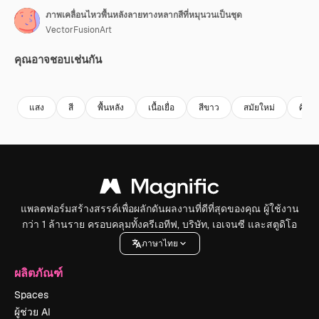
ภาพเคลื่อนไหวพื้นหลังลายทางหลากสีที่หมุนวนเป็นชุด
VectorFusionArt
คุณอาจชอบเช่นกัน
Premium
Premium
สร้างขึ้นโดย AI
Premium
Premium
สร้างขึ้นโดย
แสง
สี
พื้นหลัง
เนื้อเยื่อ
สีขาว
สมัยใหม่
ศิลป
แพลตฟอร์มสร้างสรรค์เพื่อผลักดันผลงานที่ดีที่สุดของคุณ ผู้ใช้งาน
กว่า 1 ล้านราย ครอบคลุมทั้งครีเอทีฟ, บริษัท, เอเจนซี และสตูดิโอ
ภาษาไทย
ผลิตภัณฑ์
Spaces
ผู้ช่วย AI