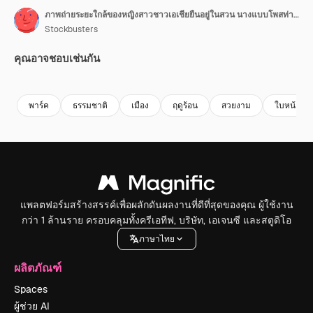
ภาพถ่ายระยะใกล้ของหญิงสาวชาวเอเชียยืนอยู่ในสวน นางแบบโพสท่าในธรรมชาติ
Stockbusters
คุณอาจชอบเช่นกัน
Premium
Premium
Premium
Premium
พาร์ค
ธรรมชาติ
เมือง
ฤดูร้อน
สวยงาม
ใบหน้า
แพลตฟอร์มสร้างสรรค์เพื่อผลักดันผลงานที่ดีที่สุดของคุณ ผู้ใช้งาน
กว่า 1 ล้านราย ครอบคลุมทั้งครีเอทีฟ, บริษัท, เอเจนซี และสตูดิโอ
ภาษาไทย
ผลิตภัณฑ์
Spaces
ผู้ช่วย AI