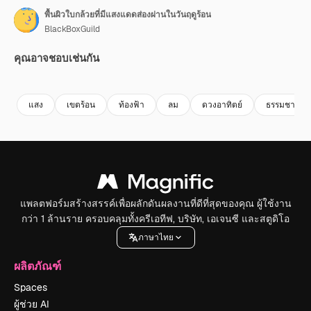
พื้นผิวใบกล้วยที่มีแสงแดดส่องผ่านในวันฤดูร้อน
BlackBoxGuild
คุณอาจชอบเช่นกัน
Premium
Premium
Premium
Premium
แสง
เขตร้อน
ท้องฟ้า
ลม
ดวงอาทิตย์
ธรรมชาติ
แพลตฟอร์มสร้างสรรค์เพื่อผลักดันผลงานที่ดีที่สุดของคุณ ผู้ใช้งาน
กว่า 1 ล้านราย ครอบคลุมทั้งครีเอทีฟ, บริษัท, เอเจนซี และสตูดิโอ
ภาษาไทย
ผลิตภัณฑ์
Spaces
ผู้ช่วย AI