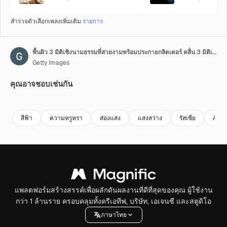
สำรวจตัวเลือกเพลงเพิ่มเติม
รายการ
พื้นผิว 3 มิติเชิงนามธรรมที่สวยงามพร้อมประกายกลิตเตอร์ คลื่น 3 มิติเชิงนามธรรมเคลื่อนที่บนพื้นผิวแบบวนซ้ำ การไล่ระดับสีน้ำเงิน วัสดุเนื้อแมตต์นุ่มนวลพร้อมแสงเรืองรองภายใน แอนิเมชัน 4k ที่ราบรื่น
Getty Images
คุณอาจชอบเช่นกัน
Premium
Premium
Premium
Premium
สีฟ้า
ความหรูหรา
ส่องแสง
แสงสว่าง
รัสเซีย
Abst
แพลตฟอร์มสร้างสรรค์เพื่อผลักดันผลงานที่ดีที่สุดของคุณ ผู้ใช้งาน
กว่า 1 ล้านราย ครอบคลุมทั้งครีเอทีฟ, บริษัท, เอเจนซี และสตูดิโอ
ภาษาไทย