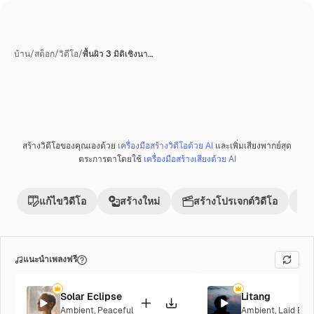
บ้าน
/
สต็อก
/
วิดีโอ
/
พื้นผิว 3 มิติเชิงนา…
สร้างวิดีโอของคุณเองด้วย
เครื่องมือสร้างวิดีโอด้วย AI
และเพิ่มเสียงพากย์สุด
พรีเมี่ยม
ตระการตาโดยใช้
เครื่องมือสร้างเสียงด้วย AI
แก้ไขวิดีโอ
สร้างใหม่
สร้างโปรเจกต์วิดีโอ
แนะนำเพลงฟรี
Solar Eclipse
Litang
Ambient
,
Peaceful
Ambient
,
Laid Bac