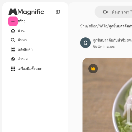
สร้าง
บ้าน
/
สต็อก
/
วิดีโอ
/
ลูกชิ้นปลาต้มก
บ้าน
ค้นหา
ลูกชิ้นปลาต้มกับน้ำจิ้มรสเ
Getty Images
คลังสินค้า
สำรวจ
เครื่องมือทั้งหมด
พรีเมี่ยม