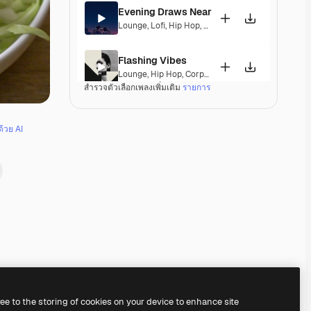
Evening Draws Near
Lounge
,
Lofi
,
Hip Hop
,
Laid Back
,
Peaceful
,
Hopef
Flashing Vibes
Lounge
,
Hip Hop
,
Corporate
,
Groovy
,
Laid Back
,
El
สำรวจตัวเลือกเพลงเพิ่มเติม
รายการ
Mirage Lounge
Lounge
,
Ambient
,
Laid Back
,
Peaceful
ด้วย AI
Tiffany
Jazz
,
Lounge
,
Hip Hop
,
Laid Back
,
Elegant
Danzakuni
Electronic
,
Lounge
,
Happy
,
Groovy
,
Laid Back
Third Floor
Jazz
,
Electronic
,
Lounge
,
Groovy
,
Laid Back
,
Soulf
Premium
Premium
Premium
Premium
ree to the storing of cookies on your device to enhance site