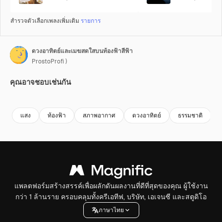
สำรวจตัวเลือกเพลงเพิ่มเติม
รายการ
ดวงอาทิตย์และเมฆสดใสบนท้องฟ้าสีฟ้า
ProstoProfi )
คุณอาจชอบเช่นกัน
Premium
Premium
Premium
Premium
แสง
ท้องฟ้า
สภาพอากาศ
ดวงอาทิตย์
ธรรมชาติ
แพลตฟอร์มสร้างสรรค์เพื่อผลักดันผลงานที่ดีที่สุดของคุณ ผู้ใช้งาน
กว่า 1 ล้านราย ครอบคลุมทั้งครีเอทีฟ, บริษัท, เอเจนซี และสตูดิโอ
ภาษาไทย