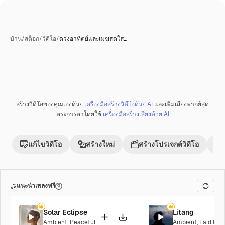
บ้าน
/
สต็อก
/
วิดีโอ
/
ดวงอาทิตย์และเมฆสดใส…
สร้างโดย AI
สร้างวิดีโอของคุณเองด้วย
เครื่องมือสร้างวิดีโอด้วย AI
และเพิ่มเสียงพากย์สุด
พรีเมี่ยม
ตระการตาโดยใช้
เครื่องมือสร้างเสียงด้วย AI
แก้ไขวิดีโอ
สร้างใหม่
สร้างโปรเจกต์วิดีโอ
แนะนำเพลงฟรี
Solar Eclipse
Litang
Ambient
,
Peaceful
Ambient
,
Laid Bac