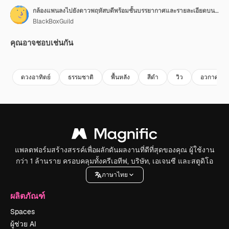
กล้องแพนลงไปยังดาวพฤหัสบดีพร้อมชั้นบรรยากาศและรายละเอียดบนพื้นผิวดาวเคราะห์พร้อมแสงแฟลร์จากดวงอาทิตย์ที่อยู่ไกลออกไป แอนิเมชันอวกาศ 3 มิติ ProRes 4K
BlackBoxGuild
คุณอาจชอบเช่นกัน
Premium
Premium
สร้างขึ้นโดย AI
Premium
Premium
สร้างขึ้นโดย
ดวงอาทิตย์
ธรรมชาติ
พื้นหลัง
สีดํา
วิว
อวกาศ
แพลตฟอร์มสร้างสรรค์เพื่อผลักดันผลงานที่ดีที่สุดของคุณ ผู้ใช้งาน
กว่า 1 ล้านราย ครอบคลุมทั้งครีเอทีฟ, บริษัท, เอเจนซี และสตูดิโอ
ภาษาไทย
ผลิตภัณฑ์
Spaces
ผู้ช่วย AI