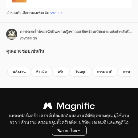
สำรวจตัวเลือกเพลงเพิ่มเติม
รายการ
ภาพระยะใกล้ของนักปีนเขาหญิงชาวเอเชียพร้อมเป้สะพายหลังสำหรับปีนเขา ยิ้มและเกร็งกล้ามเนื้อไบเซ็ปส์ขณะเดินทางที่พีระมิดกิซ่า
yoydesign
คุณอาจชอบเช่นกัน
Premium
Premium
Premium
Premium
พลังงาน
พีระมิด
ทริป
วันหยุด
ธรรมชาติ
การเดินท
แพลตฟอร์มสร้างสรรค์เพื่อผลักดันผลงานที่ดีที่สุดของคุณ ผู้ใช้งาน
กว่า 1 ล้านราย ครอบคลุมทั้งครีเอทีฟ, บริษัท, เอเจนซี และสตูดิโอ
ภาษาไทย