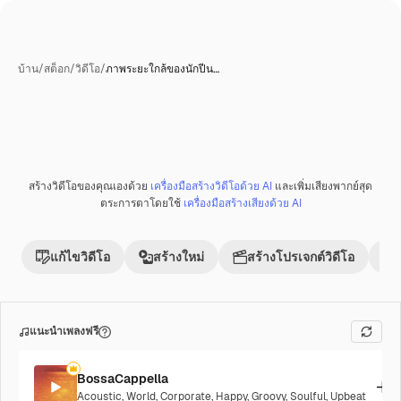
บ้าน
/
สต็อก
/
วิดีโอ
/
ภาพระยะใกล้ของนักปีน…
สร้างวิดีโอของคุณเองด้วย
เครื่องมือสร้างวิดีโอด้วย AI
และเพิ่มเสียงพากย์สุด
พรีเมี่ยม
ตระการตาโดยใช้
เครื่องมือสร้างเสียงด้วย AI
แก้ไขวิดีโอ
สร้างใหม่
สร้างโปรเจกต์วิดีโอ
แนะนำเพลงฟรี
BossaCappella
Acoustic
,
World
,
Corporate
,
Happy
,
Groovy
,
Soulful
,
Upbeat