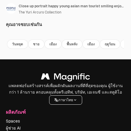
Close up portrait happy young asian man tourist smiling enjoying summer vacation independent teenage male looking cheerful real people series
The Yuri Arcurs Collection
คุณอาจชอบเช่นกัน
Premium
Premium
Premium
Premium
วันหยุด
ชาย
เมือง
พื้นหลัง
เมือง
ฤดูร้อน
จริง
แพลตฟอร์มสร้างสรรค์เพื่อผลักดันผลงานที่ดีที่สุดของคุณ ผู้ใช้งาน
กว่า 1 ล้านราย ครอบคลุมทั้งครีเอทีฟ, บริษัท, เอเจนซี และสตูดิโอ
ภาษาไทย
ผลิตภัณฑ์
Spaces
ผู้ช่วย AI