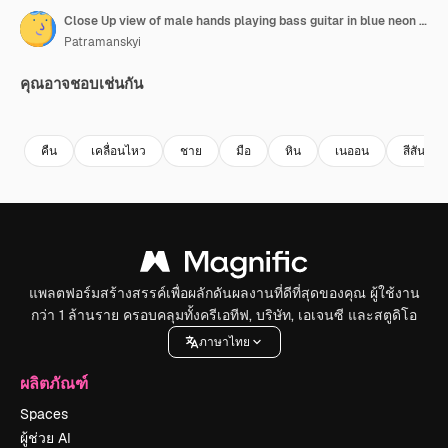
Close Up view of male hands playing bass guitar in blue neon light. Musician playing bass guitar live during the show concert in
Patramanskyi
คุณอาจชอบเช่นกัน
Premium
Premium
Premium
Premium
คืน
เคลื่อนไหว
ชาย
มือ
หิน
เนออน
สีสัน
แพลตฟอร์มสร้างสรรค์เพื่อผลักดันผลงานที่ดีที่สุดของคุณ ผู้ใช้งาน
กว่า 1 ล้านราย ครอบคลุมทั้งครีเอทีฟ, บริษัท, เอเจนซี และสตูดิโอ
ภาษาไทย
ผลิตภัณฑ์
Spaces
ผู้ช่วย AI