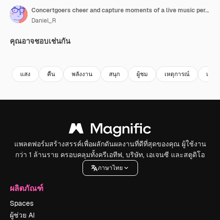
Concertgoers cheer and capture moments of a live music performance with smartphones, enjoying the vibrant atmosphere
Daniel_R
คุณอาจชอบเช่นกัน
Premium
Premium
Premium
Premium
แสง
คืน
พลังงาน
สนุก
ผู้ชม
เหตุการณ์
เทศก
แพลตฟอร์มสร้างสรรค์เพื่อผลักดันผลงานที่ดีที่สุดของคุณ ผู้ใช้งาน
กว่า 1 ล้านราย ครอบคลุมทั้งครีเอทีฟ, บริษัท, เอเจนซี และสตูดิโอ
ภาษาไทย
ผลิตภัณฑ์
Spaces
ผู้ช่วย AI