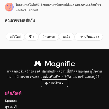
ไอคอนเทคโนโลยีที่เชื่อมต่อกันเหนือสายดีเอ็นเอ แสดงภาพเคลื่อนไหวในเครือข่ายดิจิทัล
VectorFusionArt
คุณอาจชอบเช่นกัน
Premium
Premium
สร้างขึ้นโดย AI
Premium
Premium
สร้างขึ้นโดย
สมัยใหม่
ชีวิต
วิศวกรรม
เอเชีย
การเปลี่ยนแปลง
ว
แพลตฟอร์มสร้างสรรค์เพื่อผลักดันผลงานที่ดีที่สุดของคุณ ผู้ใช้งาน
กว่า 1 ล้านราย ครอบคลุมทั้งครีเอทีฟ, บริษัท, เอเจนซี และสตูดิโอ
ภาษาไทย
ผลิตภัณฑ์
Spaces
ผู้ช่วย AI