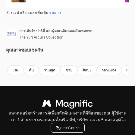
สำรวจตัวเลือกเพลงเพิ่มเติม
รายการ
การเต้นรำ ปาร์ตี้ และผู้คนเฉลิมฉลองในเทศกาล
The Yuri Arcurs Collection
คุณอาจชอบเช่นกัน
Premium
Premium
สร้างขึ้นโดย AI
Premium
Premium
สร้างขึ้นโดย
แสง
คืน
วันหยุด
ชาย
ศิลปะ
กลางแจ้ง
เหตุก
แพลตฟอร์มสร้างสรรค์เพื่อผลักดันผลงานที่ดีที่สุดของคุณ ผู้ใช้งาน
กว่า 1 ล้านราย ครอบคลุมทั้งครีเอทีฟ, บริษัท, เอเจนซี และสตูดิโอ
ภาษาไทย