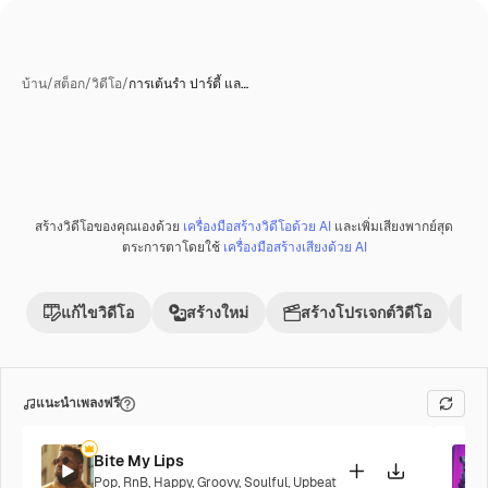
บ้าน
/
สต็อก
/
วิดีโอ
/
การเต้นรำ ปาร์ตี้ แล…
สร้างวิดีโอของคุณเองด้วย
เครื่องมือสร้างวิดีโอด้วย AI
และเพิ่มเสียงพากย์สุด
พรีเมี่ยม
ตระการตาโดยใช้
เครื่องมือสร้างเสียงด้วย AI
แก้ไขวิดีโอ
สร้างใหม่
สร้างโปรเจกต์วิดีโอ
แนะนำเพลงฟรี
Bite My Lips
Pop
,
RnB
,
Happy
,
Groovy
,
Soulful
,
Upbeat