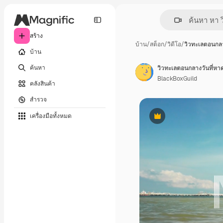
สร้าง
บ้าน
/
สต็อก
/
วิดีโอ
/
วิวทะเลตอนกลา
บ้าน
ค้นหา
วิวทะเลตอนกลางวันที่หาด
BlackBoxGuild
คลังสินค้า
สำรวจ
เครื่องมือทั้งหมด
พรีเมี่ยม