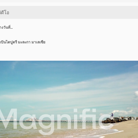
งวันที่…
ปันไตปูตรี มะละกา มาเลเซีย