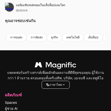
แอนิเมชันรถส่งของในแล็ปท็อปและโลก
djvstock
คุณอาจชอบเช่นกัน
Premium
Premium
Premium
Premium
สร้างขึ้นโดย
การขนส่ง
การจัดส่ง
ธุรกิจ
เทคโนโลยี
เล็ปท็อป
คอ
แพลตฟอร์มสร้างสรรค์เพื่อผลักดันผลงานที่ดีที่สุดของคุณ ผู้ใช้งาน
กว่า 1 ล้านราย ครอบคลุมทั้งครีเอทีฟ, บริษัท, เอเจนซี และสตูดิโอ
ภาษาไทย
ผลิตภัณฑ์
Spaces
ผู้ช่วย AI