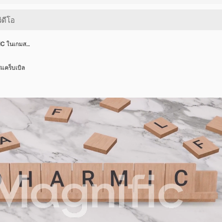
IC ในเกมส…
คร็บเบิล