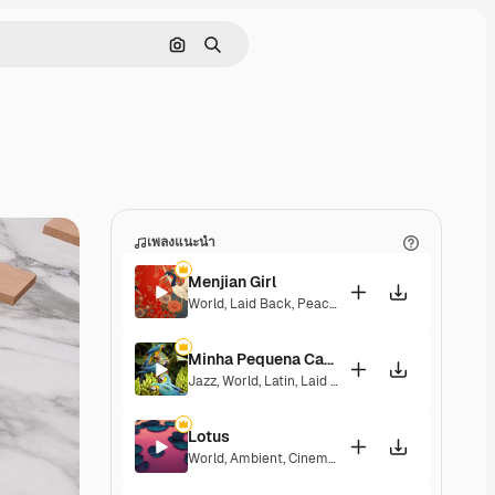
ค้นหาตามรูปภาพ
ค้นหา
เพลงแนะนำ
Menjian Girl
World
,
Laid Back
,
Peaceful
,
Hopeful
,
Sentimental
Minha Pequena Casa Rosa
Jazz
,
World
,
Latin
,
Laid Back
,
Peaceful
,
Sentiment
Lotus
World
,
Ambient
,
Cinematic
,
Laid Back
,
Peaceful
,
H