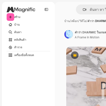
สร้าง
บ้าน
/
สต็อก
/
วิดีโอ
/
คำว่า DHARM
บ้าน
ค้นหา
คำว่า DHARMIC ในเกมสแ
A Frame In Motion
คลังสินค้า
สำรวจ
เครื่องมือทั้งหมด
พรีเมี่ยม