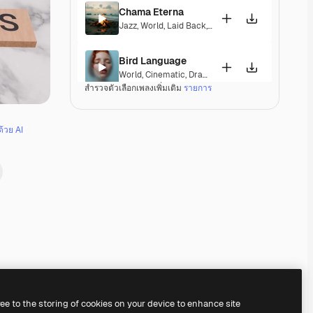
Chama Eterna
Jazz
,
World
,
Laid Back
,
Peaceful
,
Hopeful
,
Sentim
Bird Language
World
,
Cinematic
,
Dramatic
,
Laid Back
,
Peaceful
,
สำรวจตัวเลือกเพลงเพิ่มเติม
รายการ
Indian Princess
World
,
Ambient
,
Peaceful
ด้วย AI
Meenakshi Amman
World
,
Cinematic
,
Dramatic
,
Laid Back
,
Peaceful
Wujian River
World
,
Cinematic
,
Peaceful
,
Hopeful
Warbling birds
World
,
Cinematic
,
Peaceful
,
Hopeful
Premium
Premium
Premium
Premium
ree to the storing of cookies on your device to enhance site