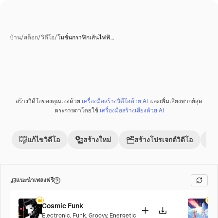
บ้าน
/
สต็อก
/
วิดีโอ
/
โมชั่นกราฟิกเส้นไฟฟ้…
สร้างวิดีโอของคุณเองด้วย
เครื่องมือสร้างวิดีโอด้วย AI
และเพิ่มเสียงพากย์สุด
พรีเมี่ยม
ตระการตาโดยใช้
เครื่องมือสร้างเสียงด้วย AI
แก้ไขวิดีโอ
สร้างใหม่
สร้างโปรเจกต์วิดีโอ
แนะนำเพลงฟรี
Cosmic Funk
F
Electronic
,
Funk
,
Groovy
,
Energetic
P