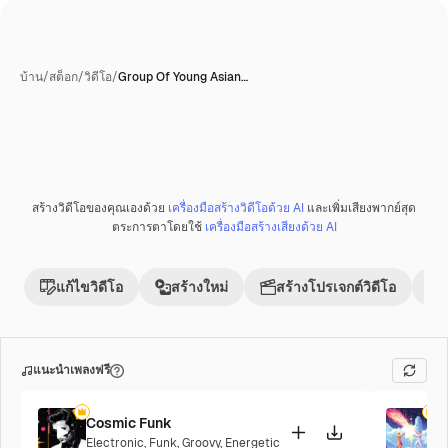
บ้าน
/
สต็อก
/
วิดีโอ
/
Group Of Young Asian…
สร้างวิดีโอของคุณเองด้วย
เครื่องมือสร้างวิดีโอด้วย AI
และเพิ่มเสียงพากย์สุด
พรีเมี่ยม
ตระการตาโดยใช้
เครื่องมือสร้างเสียงด้วย AI
แก้ไขวิดีโอ
สร้างใหม่
สร้างโปรเจกต์วิดีโอ
แนะนำเพลงฟรี
Cosmic Funk
F
Electronic
,
Funk
,
Groovy
,
Energetic
P