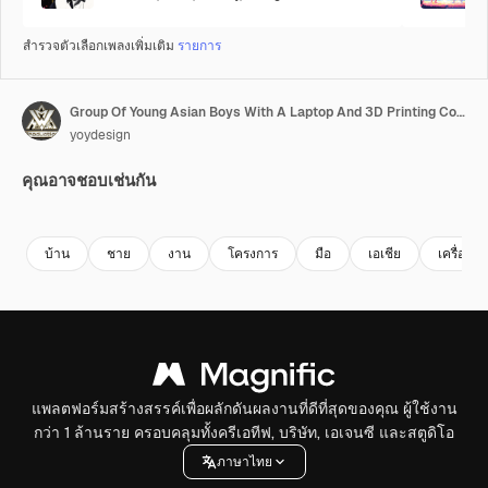
สำรวจตัวเลือกเพลงเพิ่มเติม
รายการ
Group Of Young Asian Boys With A Laptop And 3D Printing Comparing A Cyborg Hand To The Pictures On Smartphone While Working At Home
yoydesign
คุณอาจชอบเช่นกัน
Premium
Premium
Premium
Premium
บ้าน
ชาย
งาน
โครงการ
มือ
เอเชีย
เครื่องจั
แพลตฟอร์มสร้างสรรค์เพื่อผลักดันผลงานที่ดีที่สุดของคุณ ผู้ใช้งาน
กว่า 1 ล้านราย ครอบคลุมทั้งครีเอทีฟ, บริษัท, เอเจนซี และสตูดิโอ
ภาษาไทย