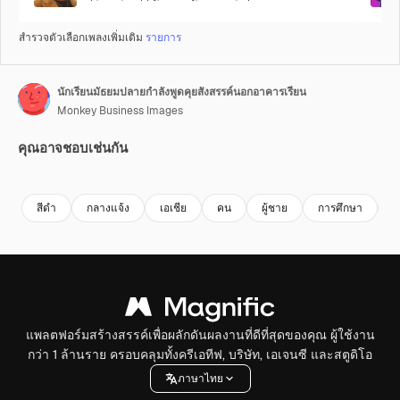
สำรวจตัวเลือกเพลงเพิ่มเติม
รายการ
นักเรียนมัธยมปลายกำลังพูดคุยสังสรรค์นอกอาคารเรียน
Monkey Business Images
คุณอาจชอบเช่นกัน
Premium
Premium
Premium
Premium
สีดํา
กลางแจ้ง
เอเชีย
คน
ผู้ชาย
การศึกษา
U
แพลตฟอร์มสร้างสรรค์เพื่อผลักดันผลงานที่ดีที่สุดของคุณ ผู้ใช้งาน
กว่า 1 ล้านราย ครอบคลุมทั้งครีเอทีฟ, บริษัท, เอเจนซี และสตูดิโอ
ภาษาไทย