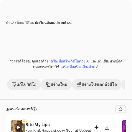
บ้าน
/
สต็อก
/
วิดีโอ
/
นักเรียนมัธยมปลายกำล…
สร้างวิดีโอของคุณเองด้วย
เครื่องมือสร้างวิดีโอด้วย AI
และเพิ่มเสียงพากย์สุด
พรีเมี่ยม
ตระการตาโดยใช้
เครื่องมือสร้างเสียงด้วย AI
แก้ไขวิดีโอ
สร้างใหม่
สร้างโปรเจกต์วิดีโอ
แนะนำเพลงฟรี
Bite My Lips
Pop
,
RnB
,
Happy
,
Groovy
,
Soulful
,
Upbeat