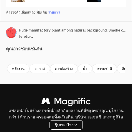
สำรวจตัวเลือกเพลงเพิ่มเติม
รายการ
Huge manufactory plant among natural background. Smoke comes from pipes into the atmosphere near the river and green forest outdoors. Aerial view.
tereliukv
คุณอาจชอบเช่นกัน
Premium
Premium
Premium
Premium
พลังงาน
อากาศ
การก่อสร้าง
น้ํา
ธรรมชาติ
สีเขียว
แพลตฟอร์มสร้างสรรค์เพื่อผลักดันผลงานที่ดีที่สุดของคุณ ผู้ใช้งาน
กว่า 1 ล้านราย ครอบคลุมทั้งครีเอทีฟ, บริษัท, เอเจนซี และสตูดิโอ
ภาษาไทย