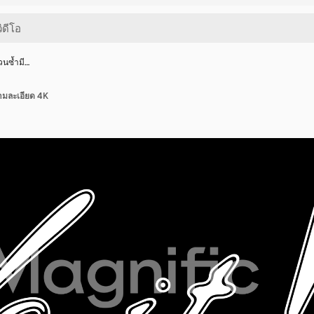
วนซ้ำมี…
ามละเอียด 4K