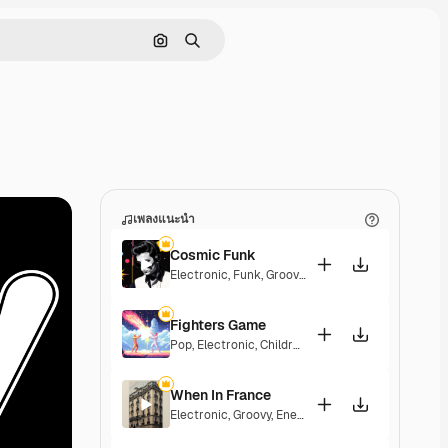
ค้นหาตามรูปภาพ
ค้นหา
เพลงแนะนำ
Cosmic Funk
Electronic
,
Funk
,
Groovy
,
Energetic
Fighters Game
Pop
,
Electronic
,
Children
,
Synthwave
,
Epic
,
Energe
When In France
Electronic
,
Groovy
,
Energetic
,
Playful
,
Exciting