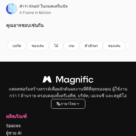
คำว่า Khalif ในเกมสแคร็บเบิล
A Frame In Motion
คุณอาจชอบเช่นกัน
Premium
Premium
Premium
Premium
บอร์ด
ของเล่น
ไม้
เกม
ตัวอักษร
ของเล่น
คํา
แพลตฟอร์มสร้างสรรค์เพื่อผลักดันผลงานที่ดีที่สุดของคุณ ผู้ใช้งาน
กว่า 1 ล้านราย ครอบคลุมทั้งครีเอทีฟ, บริษัท, เอเจนซี และสตูดิโอ
ภาษาไทย
ผลิตภัณฑ์
Spaces
ผู้ช่วย AI